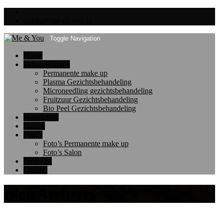
sandra@me-en-you.nl
Toggle Navigation
Home
Behandelingen
Permanente make up
Plasma Gezichtsbehandeling
Microneedling gezichtsbehandeling
Fruitzuur Gezichtsbehandeling
Bio Peel Gezichtsbehandeling
Wasparfum
Prijzen
Foto’s
Foto’s Permanente make up
Foto’s Salon
Over ons
Contact
Blog Archives