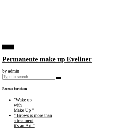
19
jun
Permanente make up Eyeliner
by admin
Recente berichten
”Wake up
with
Make Up ”
” Brows is more than
a treatment
it’s an Art ”