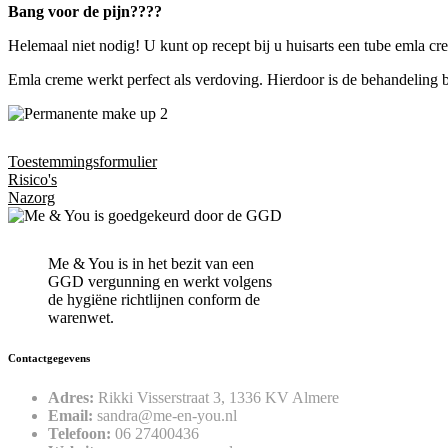
Bang voor de pijn????
Helemaal niet nodig! U kunt op recept bij u huisarts een tube emla cr
Emla creme werkt perfect als verdoving. Hierdoor is de behandeling b
Toestemmingsformulier
Risico's
Nazorg
Me & You is in het bezit van een
GGD vergunning en werkt volgens
de hygiëne richtlijnen conform de
warenwet.
Contactgegevens
Adres:
Rikki Visserstraat 3, 1336 KV Almere
Email:
sandra@me-en-you.nl
Telefoon:
06 27400436