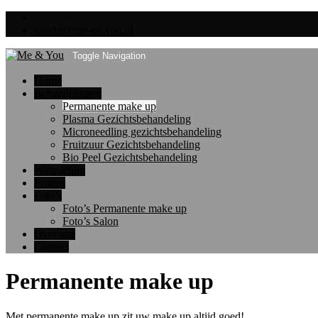
sandra@me-en-you.nl
Toggle Navigation
Home
Behandelingen
Permanente make up
Plasma Gezichtsbehandeling
Microneedling gezichtsbehandeling
Fruitzuur Gezichtsbehandeling
Bio Peel Gezichtsbehandeling
Wasparfum
Prijzen
Foto’s
Foto’s Permanente make up
Foto’s Salon
Over ons
Contact
Permanente make up
Met permanente make up zit uw make up altijd goed!