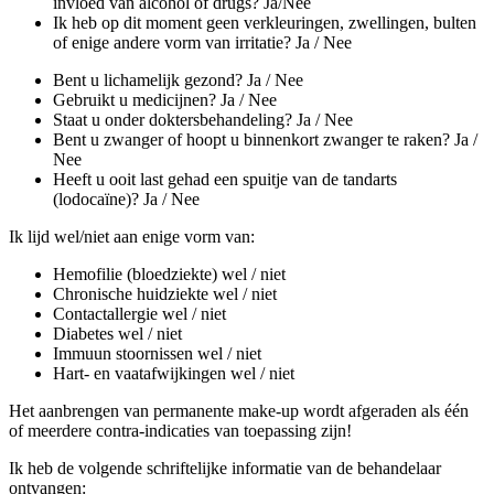
invloed van alcohol of drugs? Ja/Nee
Ik heb op dit moment geen verkleuringen, zwellingen, bulten
of enige andere vorm van irritatie? Ja / Nee
Bent u lichamelijk gezond? Ja / Nee
Gebruikt u medicijnen? Ja / Nee
Staat u onder doktersbehandeling? Ja / Nee
Bent u zwanger of hoopt u binnenkort zwanger te raken? Ja /
Nee
Heeft u ooit last gehad een spuitje van de tandarts
(lodocaïne)? Ja / Nee
Ik lijd wel/niet aan enige vorm van:
Hemofilie (bloedziekte) wel / niet
Chronische huidziekte wel / niet
Contactallergie wel / niet
Diabetes wel / niet
Immuun stoornissen wel / niet
Hart- en vaatafwijkingen wel / niet
Het aanbrengen van permanente make-up wordt afgeraden als één
of meerdere contra-indicaties van toepassing zijn!
Ik heb de volgende schriftelijke informatie van de behandelaar
ontvangen: