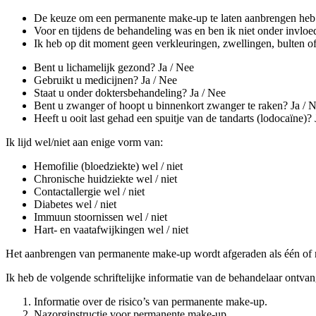
De keuze om een permanente make-up te laten aanbrengen heb 
Voor en tijdens de behandeling was en ben ik niet onder invloe
Ik heb op dit moment geen verkleuringen, zwellingen, bulten of 
Bent u lichamelijk gezond? Ja / Nee
Gebruikt u medicijnen? Ja / Nee
Staat u onder doktersbehandeling? Ja / Nee
Bent u zwanger of hoopt u binnenkort zwanger te raken? Ja / 
Heeft u ooit last gehad een spuitje van de tandarts (lodocaïne)? 
Ik lijd wel/niet aan enige vorm van:
Hemofilie (bloedziekte) wel / niet
Chronische huidziekte wel / niet
Contactallergie wel / niet
Diabetes wel / niet
Immuun stoornissen wel / niet
Hart- en vaatafwijkingen wel / niet
Het aanbrengen van permanente make-up wordt afgeraden als één of me
Ik heb de volgende schriftelijke informatie van de behandelaar ontva
Informatie over de risico’s van permanente make-up.
Nazorginstructie voor permanente make-up.