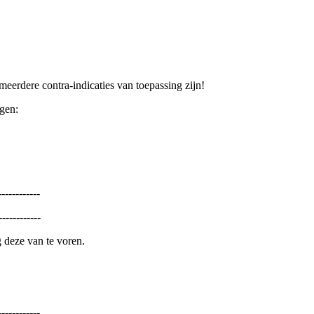
erdere contra-indicaties van toepassing zijn!
ngen:
------------
------------
 deze van te voren.
-----------