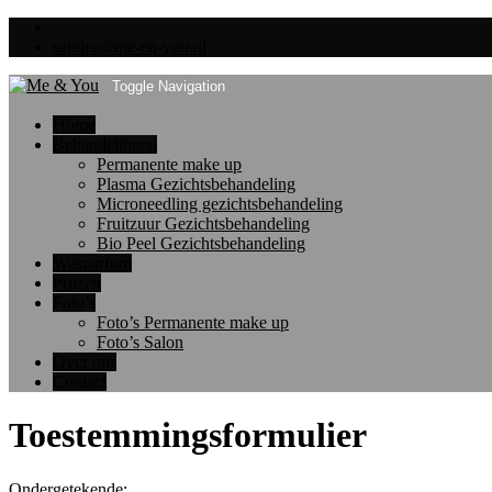
sandra@me-en-you.nl
Toggle Navigation
Home
Behandelingen
Permanente make up
Plasma Gezichtsbehandeling
Microneedling gezichtsbehandeling
Fruitzuur Gezichtsbehandeling
Bio Peel Gezichtsbehandeling
Wasparfum
Prijzen
Foto’s
Foto’s Permanente make up
Foto’s Salon
Over ons
Contact
Toestemmingsformulier
Ondergetekende: