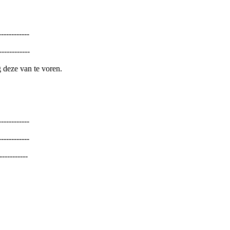
------------
------------
 deze van te voren.
-----------
-----------
-----------