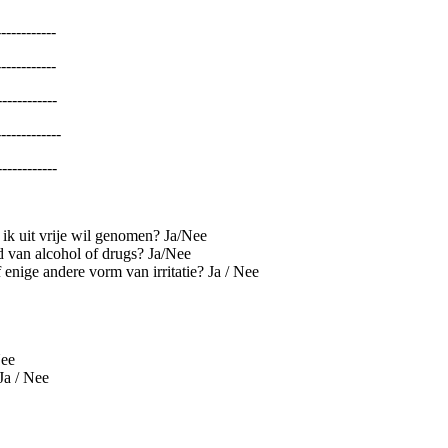
-----------
-----------
-----------
------------
------------
ik uit vrije wil genomen? Ja/Nee
d van alcohol of drugs? Ja/Nee
enige andere vorm van irritatie? Ja / Nee
Nee
Ja / Nee