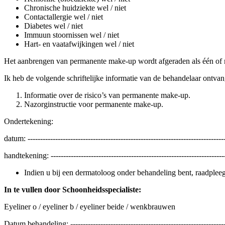
Chronische huidziekte wel / niet
Contactallergie wel / niet
Diabetes wel / niet
Immuun stoornissen wel / niet
Hart- en vaatafwijkingen wel / niet
Het aanbrengen van permanente make-up wordt afgeraden als één of me
Ik heb de volgende schriftelijke informatie van de behandelaar ontva
Informatie over de risico’s van permanente make-up.
Nazorginstructie voor permanente make-up.
Ondertekening:
datum: ------------------------------------------------------------------------------
handtekening: ---------------------------------------------------------------------
Indien u bij een dermatoloog onder behandeling bent, raadpleeg
In te vullen door Schoonheidsspecialiste:
Eyeliner o / eyeliner b / eyeliner beide / wenkbrauwen
Datum behandeling: --------------------------------------------------------------