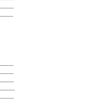
-----------
-----------
-----------
-----------
-----------
------------
------------