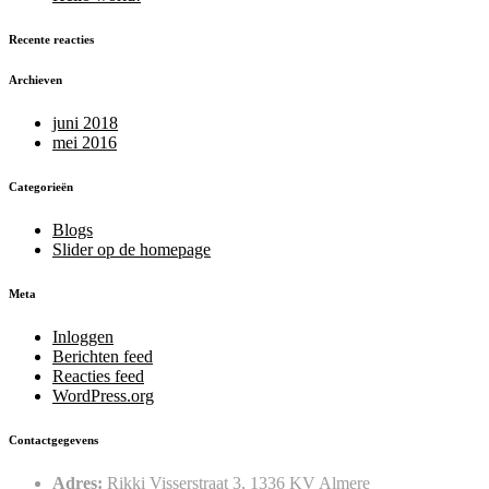
Recente reacties
Archieven
juni 2018
mei 2016
Categorieën
Blogs
Slider op de homepage
Meta
Inloggen
Berichten feed
Reacties feed
WordPress.org
Contactgegevens
Adres:
Rikki Visserstraat 3, 1336 KV Almere