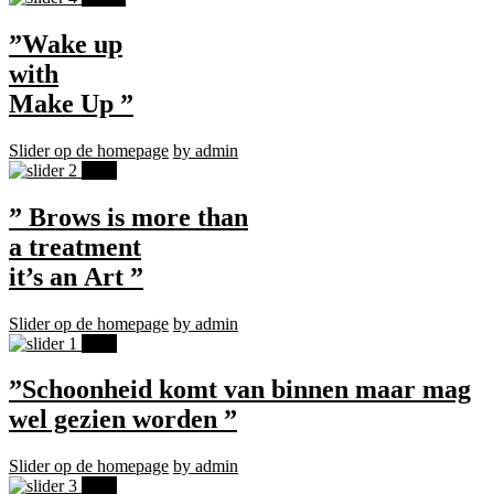
”Wake up
with
Make Up ”
Slider op de homepage
by admin
1
jun
” Brows is more than
a treatment
it’s an Art ”
Slider op de homepage
by admin
1
jun
”Schoonheid komt van binnen maar mag
wel gezien worden ”
Slider op de homepage
by admin
1
jun