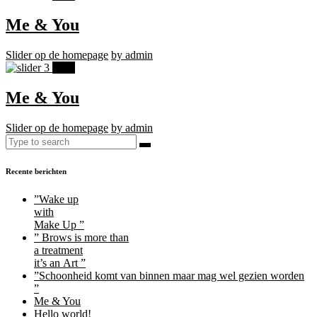
Me & You
Slider op de homepage
by admin
1
jun
Me & You
Slider op de homepage
by admin
Recente berichten
”Wake up
with
Make Up ”
” Brows is more than
a treatment
it’s an Art ”
”Schoonheid komt van binnen maar mag wel gezien worden
”
Me & You
Hello world!