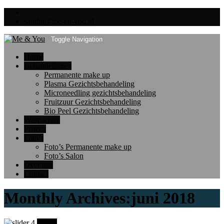
sandra@me-en-you.nl
Toggle Navigation
Home
Behandelingen
Permanente make up
Plasma Gezichtsbehandeling
Microneedling gezichtsbehandeling
Fruitzuur Gezichtsbehandeling
Bio Peel Gezichtsbehandeling
Wasparfum
Prijzen
Foto’s
Foto’s Permanente make up
Foto’s Salon
Over ons
Contact
Monthly Archives:juni 2018
29
jun