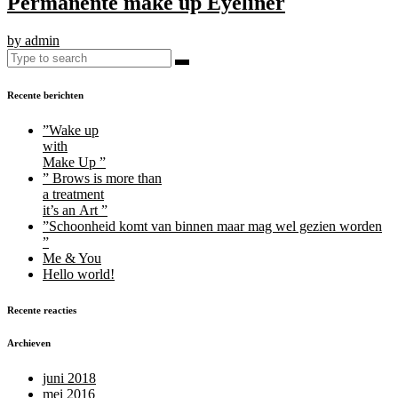
Permanente make up Eyeliner
by admin
Recente berichten
”Wake up
with
Make Up ”
” Brows is more than
a treatment
it’s an Art ”
”Schoonheid komt van binnen maar mag wel gezien worden
”
Me & You
Hello world!
Recente reacties
Archieven
juni 2018
mei 2016