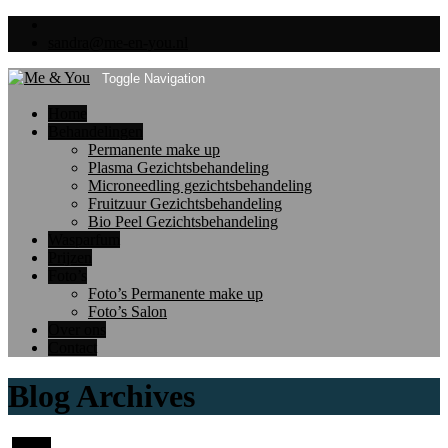
sandra@me-en-you.nl
Toggle Navigation
Home
Behandelingen
Permanente make up
Plasma Gezichtsbehandeling
Microneedling gezichtsbehandeling
Fruitzuur Gezichtsbehandeling
Bio Peel Gezichtsbehandeling
Wasparfum
Prijzen
Foto’s
Foto’s Permanente make up
Foto’s Salon
Over ons
Contact
Blog Archives
30
jan